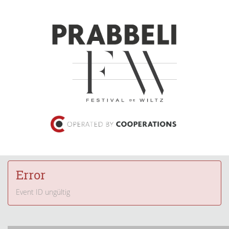
Error
Event ID ungültig