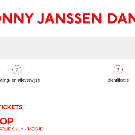
2
3
aling- en afleverwijze
Identificatie
TICKETS
OP
RLIE SKUY - 'MEISJE'