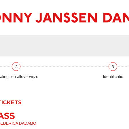
2
3
aling- en afleverwijze
Identificatie
TICKETS
ASS
 FEDERICA DADAMO