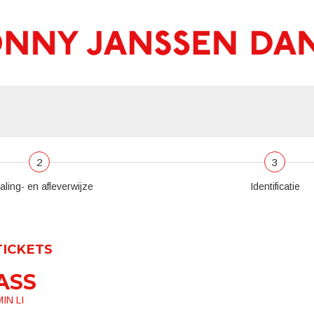
2
3
aling- en afleverwijze
Identificatie
TICKETS
ASS
IN LI