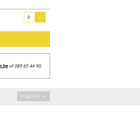
Voeg ticket toe
+
e.be
of 089 65 44 90.
Volgende