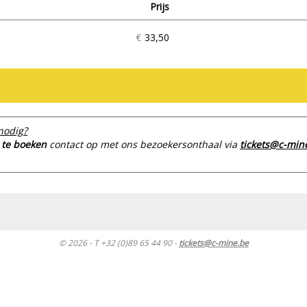
Prijs
Aantal
tickets
€
33,50
nodig?
 te boeken
contact op met ons bezoekersonthaal via
tickets@c-min
© 2026 - T +32 (0)89 65 44 90 -
tickets@c-mine.be