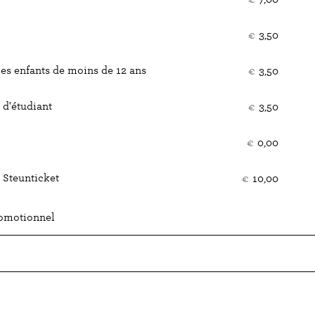
bille
€
3,50
les enfants de moins de 12 ans
€
3,50
d'étudiant
€
3,50
€
0,00
 Steunticket
€
10,00
romotionnel