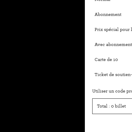
Abonnement
Prix spécial pour 
Avec abonnement 
Carte de 10
Ticket de soutien-
Utiliser un code p
Total : 0 billet