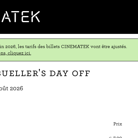
MATEK
uin 2026, les tarifs des billets CINEMATEK vont être ajustés.
ns, cliquez ici.
Bueller's Day Off
oût 2026
Prix
Nom
de
€
7,00