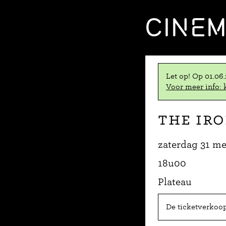
CINE
Let op! Op 01.06
Voor meer info: k
The Ir
zaterdag 31 me
18u00
Plateau
De ticketverkoop 