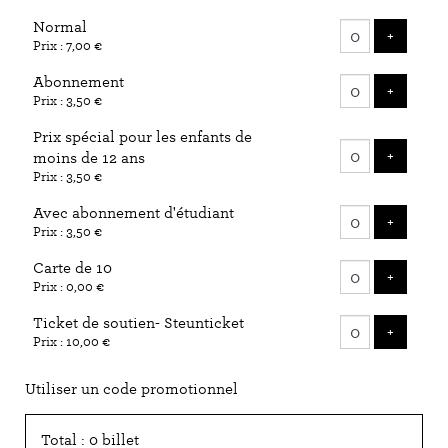
Nombre
Normal
de
AJOUTE
+
Prix : 7,00 €
billets
Abonnement
AJOUTE
+
Prix : 3,50 €
Prix spécial pour les enfants de
AJOUTE
+
moins de 12 ans
Prix : 3,50 €
Avec abonnement d'étudiant
AJOUTE
+
Prix : 3,50 €
Carte de 10
AJOUTE
+
Prix : 0,00 €
Ticket de soutien- Steunticket
AJOUTE
+
Prix : 10,00 €
Utiliser un code promotionnel
Total : 0 billet