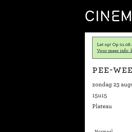
CINE
Let op! Op 01.06
Voor meer info: k
Pee-we
zondag 23 aug
15u15
Plateau
Normaal