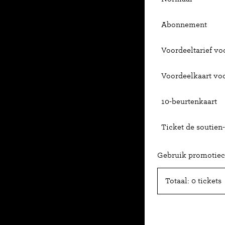
Abonnement
Voordeeltarief voo
Voordeelkaart vo
10-beurtenkaart
Ticket de soutien-
Gebruik promotie
Totaal: 0 tickets