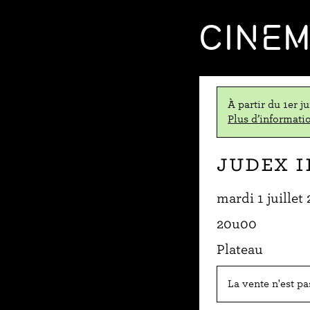
CINE
À partir du 1er j
Plus d’informatio
Judex I
mardi 1 juillet
20u00
Plateau
La vente n'est p