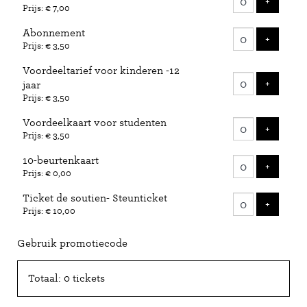
VOEG 
+
Prijs: € 7,00
Abonnement
VOEG 
+
Prijs: € 3,50
Voordeeltarief voor kinderen -12
VOEG 
+
jaar
Prijs: € 3,50
Voordeelkaart voor studenten
VOEG 
+
Prijs: € 3,50
10-beurtenkaart
VOEG 
+
Prijs: € 0,00
Ticket de soutien- Steunticket
VOEG 
+
Prijs: € 10,00
Gebruik promotiecode
Totaal: 0 tickets