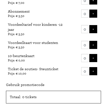
VOEG 
+
Prijs: € 7,00
Abonnement
VOEG 
+
Prijs: € 3,50
Voordeeltarief voor kinderen -12
VOEG 
+
jaar
Prijs: € 3,50
Voordeelkaart voor studenten
VOEG 
+
Prijs: € 3,50
10-beurtenkaart
VOEG 
+
Prijs: € 0,00
Ticket de soutien- Steunticket
VOEG 
+
Prijs: € 10,00
Gebruik promotiecode
Totaal: 0 tickets