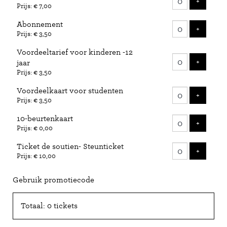
VOEG 
+
Prijs: € 7,00
Abonnement
VOEG 
+
Prijs: € 3,50
Voordeeltarief voor kinderen -12
VOEG 
+
jaar
Prijs: € 3,50
Voordeelkaart voor studenten
VOEG 
+
Prijs: € 3,50
10-beurtenkaart
VOEG 
+
Prijs: € 0,00
Ticket de soutien- Steunticket
VOEG 
+
Prijs: € 10,00
Gebruik promotiecode
Totaal: 0 tickets