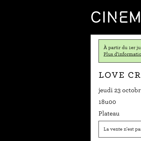
CINE
À partir du 1er j
Plus d’informatio
Love C
jeudi 23 octob
18u00
Plateau
La vente n'est p