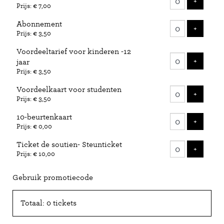
VOEG 
+
Prijs: € 7,00
Abonnement
VOEG 
+
Prijs: € 3,50
Voordeeltarief voor kinderen -12
VOEG 
+
jaar
Prijs: € 3,50
Voordeelkaart voor studenten
VOEG 
+
Prijs: € 3,50
10-beurtenkaart
VOEG 
+
Prijs: € 0,00
Ticket de soutien- Steunticket
VOEG 
+
Prijs: € 10,00
Gebruik promotiecode
Totaal: 0 tickets