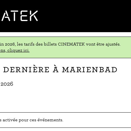
MATEK
uin 2026, les tarifs des billets CINEMATEK vont être ajustés.
ns, cliquez ici.
 dernière à Marienbad
 2026
as activée pour ces événements.