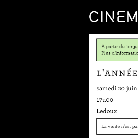
CINE
À partir du 1er j
Plus d’informatio
L'Année
samedi 20 juin
17u00
Ledoux
La vente n'est p