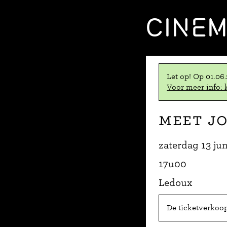
CINE
Let op! Op 01.06
Voor meer info: k
Meet J
zaterdag 13 ju
17u00
Ledoux
De ticketverkoop 