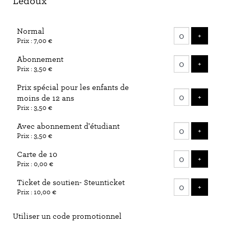
Ledoux
Nombre
Normal
de
AJOUTE
+
Prix : 7,00 €
billets
Abonnement
AJOUTE
+
Prix : 3,50 €
Prix spécial pour les enfants de
AJOUTE
+
moins de 12 ans
Prix : 3,50 €
Avec abonnement d'étudiant
AJOUTE
+
Prix : 3,50 €
Carte de 10
AJOUTE
+
Prix : 0,00 €
Ticket de soutien- Steunticket
AJOUTE
+
Prix : 10,00 €
Utiliser un code promotionnel