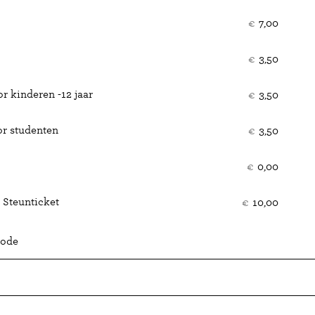
ticke
€
7,00
€
3,50
r kinderen -12 jaar
€
3,50
or studenten
€
3,50
€
0,00
 Steunticket
€
10,00
code