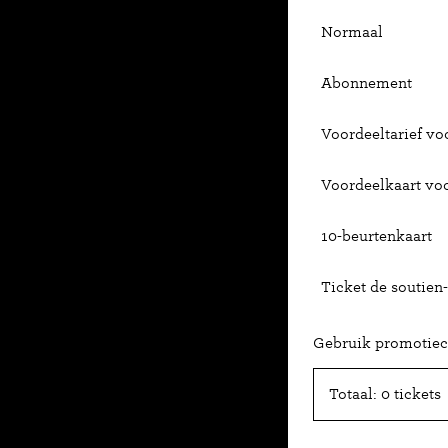
Normaal
Abonnement
Voordeeltarief voo
Voordeelkaart vo
10-beurtenkaart
Ticket de soutien-
Gebruik promotie
Totaal: 0 tickets