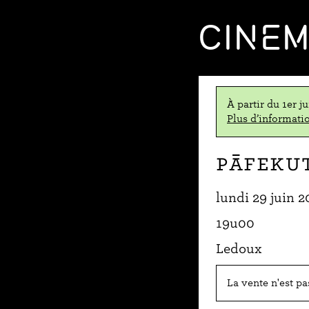
CINE
À partir du 1er j
Plus d’informatio
Pāfeku
lundi 29 juin 2
19u00
Ledoux
La vente n'est p