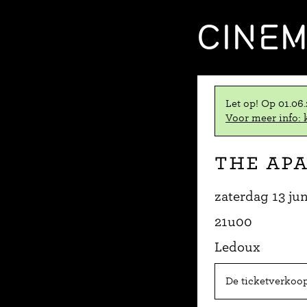
CINE
Let op! Op 01.06
Voor meer info: k
The Ap
zaterdag 13 ju
21u00
Ledoux
De ticketverkoop 