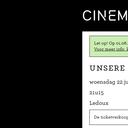
CINE
Let op! Op 01.06
Voor meer info: k
Unsere
woensdag 22 ju
21u15
Ledoux
De ticketverkoop 