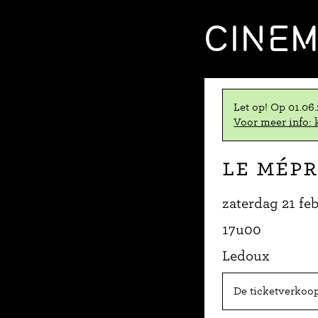
CINE
Let op! Op 01.06
Voor meer info: k
Le Mépr
zaterdag 21 fe
17u00
Ledoux
De ticketverkoop 