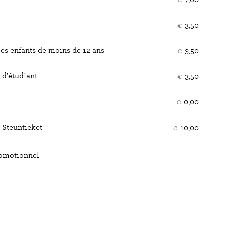
bille
€
3,50
les enfants de moins de 12 ans
€
3,50
d'étudiant
€
3,50
€
0,00
 Steunticket
€
10,00
romotionnel