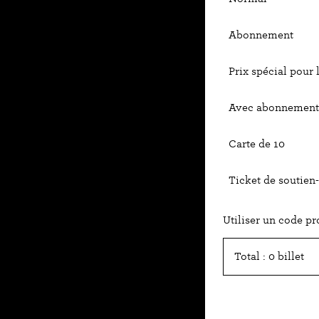
Abonnement
Prix spécial pour 
Avec abonnement 
Carte de 10
Ticket de soutien-
Utiliser un code p
Total : 0 billet