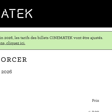
MATEK
uin 2026, les tarifs des billets CINEMATEK vont être ajustés.
ns, cliquez ici.
forcer
 2026
Prix
Nom
de
€
7,00