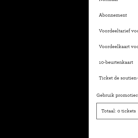
Abonnement
Voordeeltarief voo
Voordeelkaart vo
10-beurtenkaart
Ticket de soutien-
Gebruik promotie
Totaal: 0 tickets