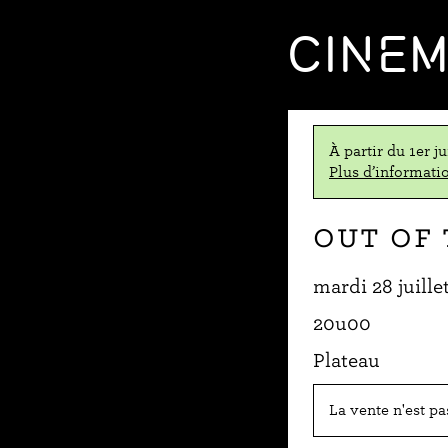
CINE
À partir du 1er j
Plus d’informatio
Out of 
mardi 28 juille
20u00
Plateau
La vente n'est p