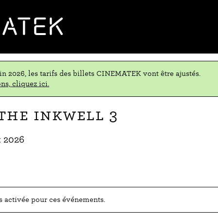
MATEK
uin 2026, les tarifs des billets CINEMATEK vont être ajustés.
ns, cliquez ici.
the Inkwell 3
t 2026
as activée pour ces événements.