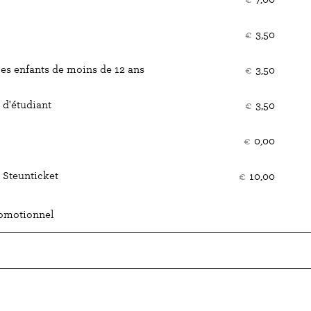
bille
€
3,50
les enfants de moins de 12 ans
€
3,50
d'étudiant
€
3,50
€
0,00
 Steunticket
€
10,00
romotionnel