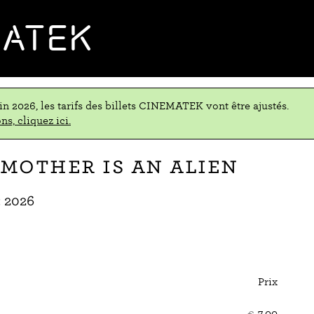
MATEK
uin 2026, les tarifs des billets CINEMATEK vont être ajustés.
ns, cliquez ici.
mother Is an Alien
t 2026
Prix
Nom
de
€
7,00