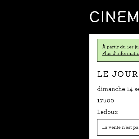
CINE
À partir du 1er j
Plus d’informatio
Le Jour
dimanche 14 s
17u00
Ledoux
La vente n'est p