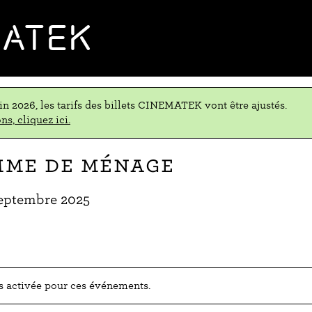
MATEK
uin 2026, les tarifs des billets CINEMATEK vont être ajustés.
ns, cliquez ici.
mme de ménage
eptembre 2025
as activée pour ces événements.