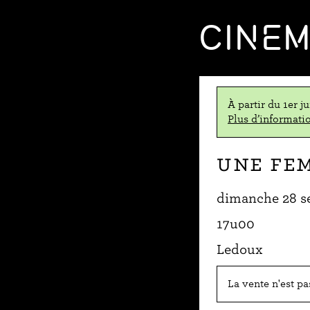
CINE
À partir du 1er j
Plus d’informatio
Une fe
dimanche 28 s
17u00
Ledoux
La vente n'est p