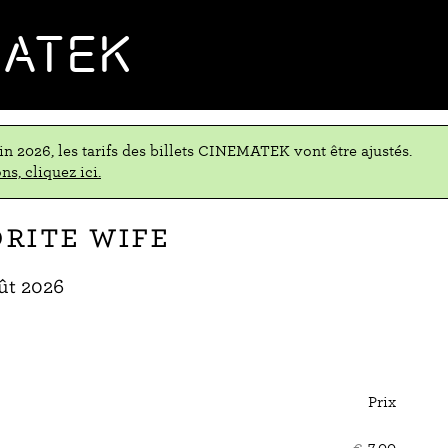
MATEK
uin 2026, les tarifs des billets CINEMATEK vont être ajustés.
ns, cliquez ici.
rite Wife
ût 2026
Prix
Nom
de
€
7,00