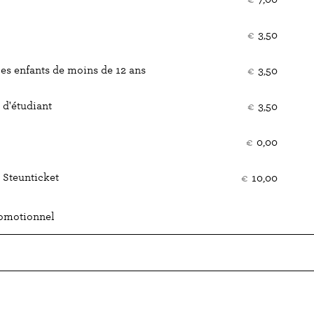
bille
€
3,50
les enfants de moins de 12 ans
€
3,50
d'étudiant
€
3,50
€
0,00
 Steunticket
€
10,00
romotionnel