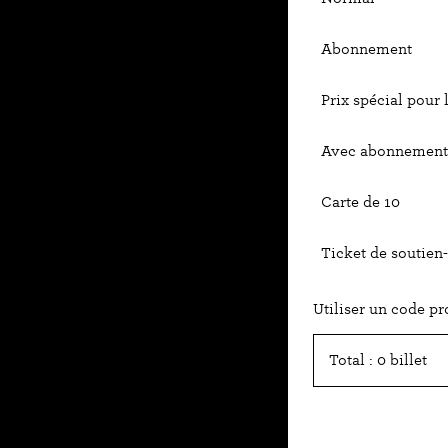
Abonnement
Prix spécial pour 
Avec abonnement 
Carte de 10
Ticket de soutien-
Utiliser un code p
Total : 0 billet