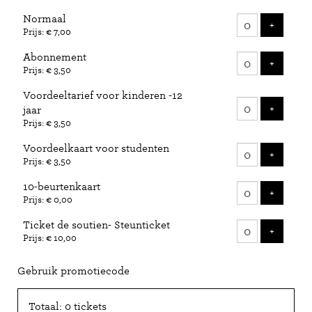
Aantal
Normaal
tickets
VOEG 
+
Prijs: € 7,00
Abonnement
VOEG 
+
Prijs: € 3,50
Voordeeltarief voor kinderen -12
VOEG 
+
jaar
Prijs: € 3,50
Voordeelkaart voor studenten
VOEG 
+
Prijs: € 3,50
10-beurtenkaart
VOEG 
+
Prijs: € 0,00
Ticket de soutien- Steunticket
VOEG 
+
Prijs: € 10,00
Gebruik promotiecode
Totaal: 0 tickets