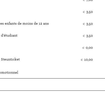
bille
€
3,50
les enfants de moins de 12 ans
€
3,50
d'étudiant
€
3,50
€
0,00
 Steunticket
€
10,00
romotionnel