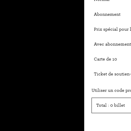
Abonnement
Prix spécial pour 
Avec abonnement 
Carte de 10
Ticket de soutien-
Utiliser un code p
Total : 0 billet