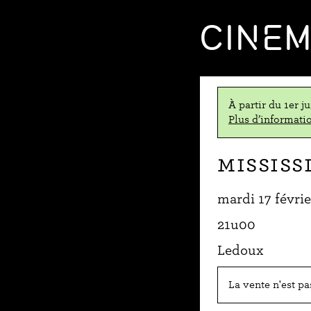
CINE
À partir du 1er j
Plus d’informatio
Mississ
mardi 17 févri
21u00
Ledoux
La vente n'est p