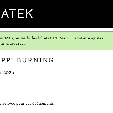
MATEK
uin 2026, les tarifs des billets CINEMATEK vont être ajustés.
ns, cliquez ici.
ippi Burning
er 2026
as activée pour ces événements.