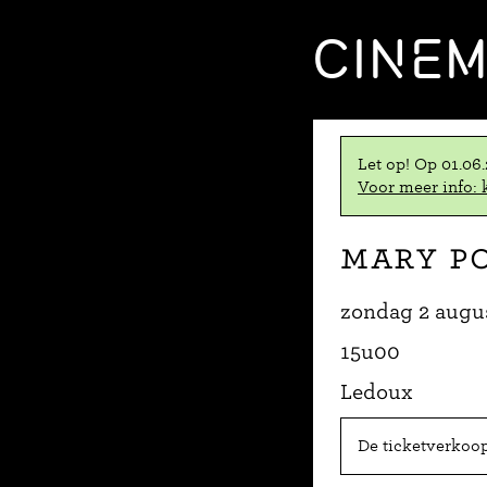
CINE
Let op! Op 01.06
Voor meer info: k
Mary P
zondag 2 augu
15u00
Ledoux
De ticketverkoop 