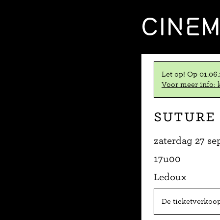
CINE
Let op! Op 01.06
Voor meer info: k
Suture
zaterdag 27 s
17u00
Ledoux
De ticketverkoop 