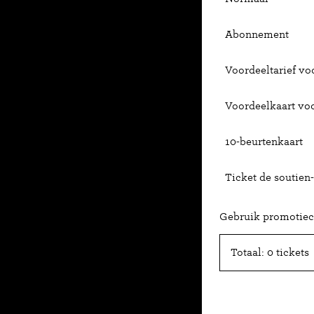
Abonnement
Voordeeltarief voo
Voordeelkaart vo
10-beurtenkaart
Ticket de soutien-
Gebruik promotie
Totaal: 0 tickets