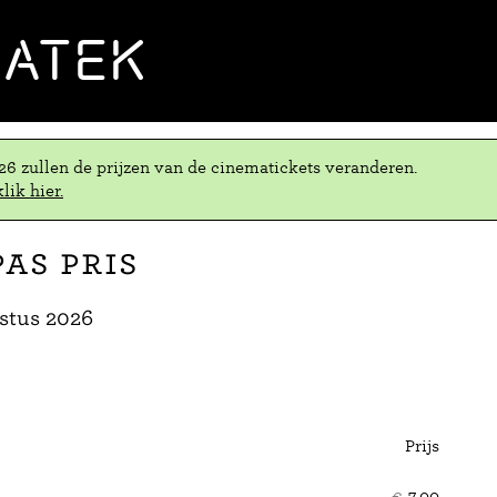
MATEK
.26 zullen de prijzen van de cinematickets veranderen.
lik hier.
pas pris
stus 2026
Prijs
Aant
ticke
€
7,00