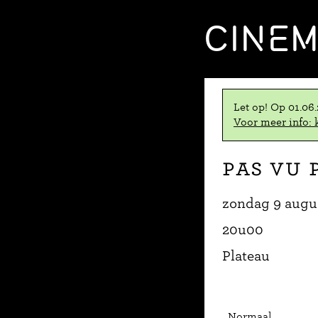
CINE
Let op! Op 01.06
Voor meer info: k
Pas vu 
zondag 9 augu
20u00
Plateau
Normaal