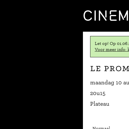
CINE
Let op! Op 01.06
Voor meer info: k
Le Pro
maandag 10 au
20u15
Plateau
Normaal