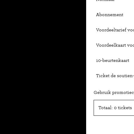
Abonnement
Voordeeltarief voo
Voordeelkaart vo
10-beurtenkaart
Ticket de soutien-
Gebruik promotie
Totaal: 0 tickets