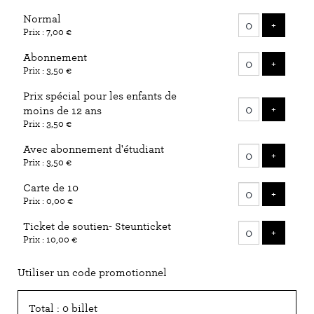
Nombre
Normal
de
AJOUTE
+
Prix : 7,00 €
billets
Abonnement
AJOUTE
+
Prix : 3,50 €
Prix spécial pour les enfants de
AJOUTE
+
moins de 12 ans
Prix : 3,50 €
Avec abonnement d'étudiant
AJOUTE
+
Prix : 3,50 €
Carte de 10
AJOUTE
+
Prix : 0,00 €
Ticket de soutien- Steunticket
AJOUTE
+
Prix : 10,00 €
Utiliser un code promotionnel
Total : 0 billet