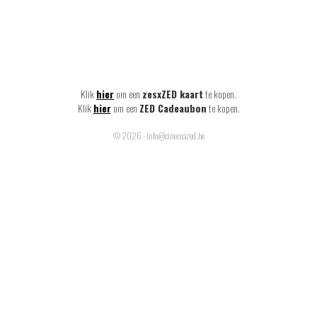
Klik
hier
om een
zesxZED kaart
te kopen.
Klik
hier
om een
ZED Cadeaubon
te kopen.
© 2026 - info@cinemazed.be