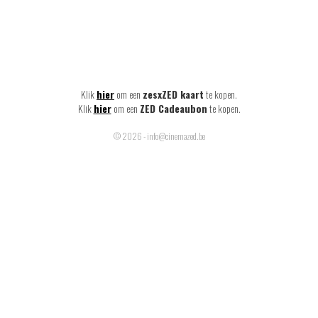
Klik
hier
om een
zesxZED kaart
te kopen.
Klik
hier
om een
ZED Cadeaubon
te kopen.
© 2026 - info@cinemazed.be