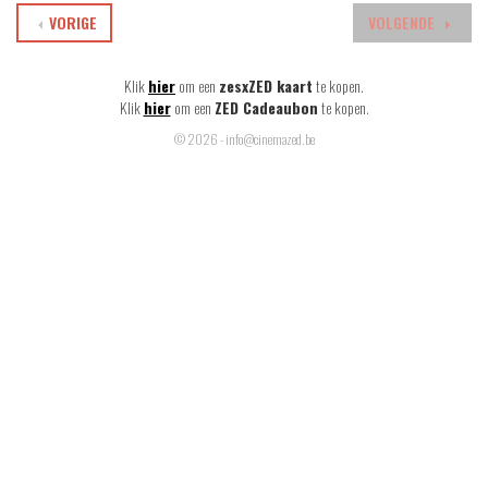
VORIGE
VOLGENDE
Klik
hier
om een
zesxZED kaart
te kopen.
Klik
hier
om een
ZED Cadeaubon
te kopen.
© 2026 - info@cinemazed.be