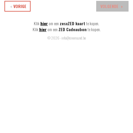
VORIGE
VOLGENDE
Klik
hier
om een
zesxZED kaart
te kopen.
Klik
hier
om een
ZED Cadeaubon
te kopen.
© 2026 - info@cinemazed.be