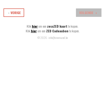
VORIGE
VOLGENDE
Klik
hier
om een
zesxZED kaart
te kopen.
Klik
hier
om een
ZED Cadeaubon
te kopen.
© 2026 - info@cinemazed.be