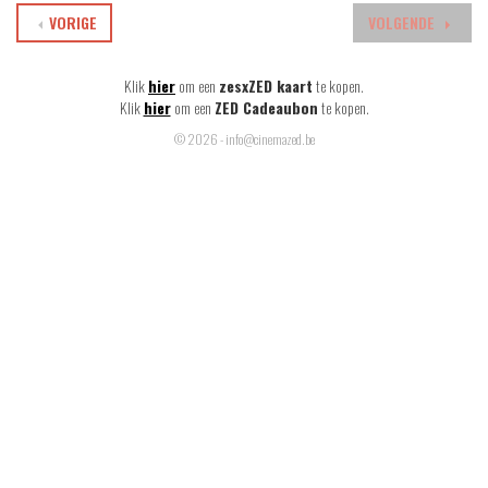
VORIGE
VOLGENDE
Klik
hier
om een
zesxZED kaart
te kopen.
Klik
hier
om een
ZED Cadeaubon
te kopen.
© 2026 - info@cinemazed.be