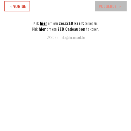
VORIGE
VOLGENDE
Klik
hier
om een
zesxZED kaart
te kopen.
Klik
hier
om een
ZED Cadeaubon
te kopen.
© 2026 - info@cinemazed.be