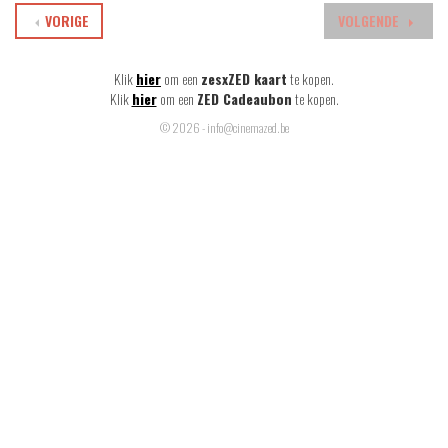
VORIGE
VOLGENDE
Klik
hier
om een
zesxZED kaart
te kopen.
Klik
hier
om een
ZED Cadeaubon
te kopen.
© 2026 - info@cinemazed.be