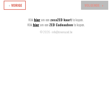
VORIGE
VOLGENDE
Klik
hier
om een
zesxZED kaart
te kopen.
Klik
hier
om een
ZED Cadeaubon
te kopen.
© 2026 - info@cinemazed.be