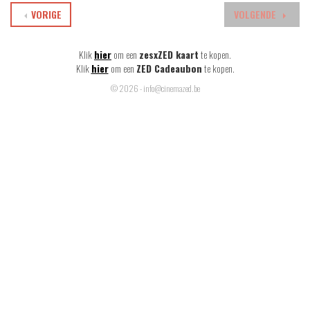
VORIGE
VOLGENDE
Klik
hier
om een
zesxZED kaart
te kopen.
Klik
hier
om een
ZED Cadeaubon
te kopen.
© 2026 - info@cinemazed.be