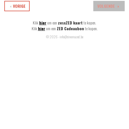
VORIGE
VOLGENDE
Klik
hier
om een
zesxZED kaart
te kopen.
Klik
hier
om een
ZED Cadeaubon
te kopen.
© 2026 - info@cinemazed.be