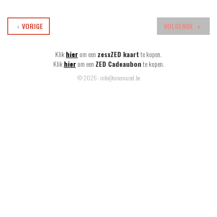
VORIGE
VOLGENDE
Klik
hier
om een
zesxZED kaart
te kopen.
Klik
hier
om een
ZED Cadeaubon
te kopen.
© 2026 - info@cinemazed.be